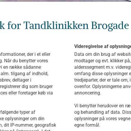
tik for Tandklinikken Brogade
Videregivelse af oplysnin
ormationer, der i et eller
Data om din brug af website
g. Når du benytter vores
modtager og evt. klikker på
vi en række sådanne
alderssegment m.v. videregiv
 alm. tilgang af indhold,
omfang disse oplysninger er
brev, deltager i
tredjeparter, der er tale om,
 registrerer dig som bruger
ovenfor. Oplysningerne anve
ices eller foretager køb via
annoncering.
Vi benytter herudover en ræk
 følgende typer af
og behandling af data. Dis
ske oplysninger om din
oplysninger på vores vegne
on, dit IP-nummer, geografisk
egne formål.