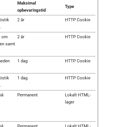
Maksimal
Type
opbevaringstid
tistik
2 år
HTTP Cookie
.
a om
2 år
HTTP Cookie
den samt
gheden
1 dag
HTTP Cookie
tistik
1 dag
HTTP Cookie
.
på
Permanent
Lokalt HTML-
lager
på
Permanent
Lokalt HTML-