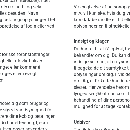
kker på (interesser). I det
mtykke hertil og selv
Videregivelse af personopl
dles desuden: Navn,
m.v. vil kun ske, hvis du gi
g betalingsoplysninger. Det
kun databehandlere i EU elle
oprettelse af login eller ved
oplysninger en tilstrækkelig
Indsigt og klager
Du har ret til at få oplyst, 
atoriske foranstaltninger
behandler om dig. Du kan de
 eller ulovligt bliver
indsigelse mod, at oplysni
ringet eller kommer til
tilbagekalde dit samtykke til
es eller i øvrigt
oplysninger om dig. Hvis de
en.
om dig, er forkerte har du ret 
slettet. Henvendelse herom k
lyngeolsen@hotmail.com. Hv
behandling af dine persono
ificere dig som bruger og
mulighed for at tage kontakt
e størst sandsynlighed for
trere dine køb og betalinger,
Udgiver
 du har efterspurgt, som
v. Herudover anvender vi
Tandklinikken Brogade