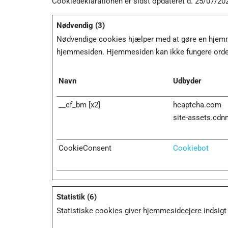
Cookiedeklarationen er sidst opdateret d. 25/07/20
Nødvendig (3)
Nødvendige cookies hjælper med at gøre en hjemme
hjemmesiden. Hjemmesiden kan ikke fungere orden
Navn
Udbyder
__cf_bm [x2]
hcaptcha.com
site-assets.cd
CookieConsent
Cookiebot
Statistik (6)
Statistiske cookies giver hjemmesideejere indsigt