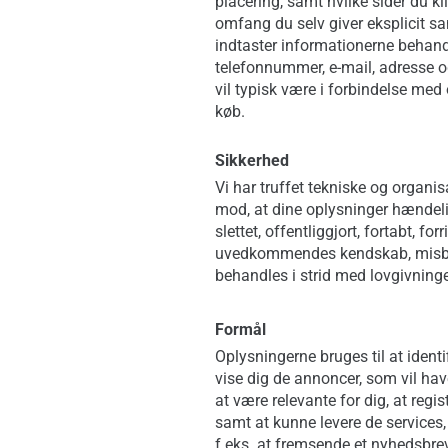
placering, samt hvilke sider du kli
omfang du selv giver eksplicit sa
indtaster informationerne behan
telefonnummer, e-mail, adresse o
vil typisk være i forbindelse med 
køb.
Sikkerhed
Vi har truffet tekniske og organis
mod, at dine oplysninger hændeligt
slettet, offentliggjort, fortabt, for
uvedkommendes kendskab, misbrug
behandles i strid med lovgivning
Formål
Oplysningerne bruges til at ident
vise dig de annoncer, som vil hav
at være relevante for dig, at regis
samt at kunne levere de services,
f.eks. at fremsende et nyhedsbre