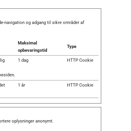
-navigation og adgang til sikre områder af
Maksimal
Type
opbevaringstid
lig
1 dag
HTTP Cookie
mesiden.
det
1 år
HTTP Cookie
ortere oplysninger anonymt.