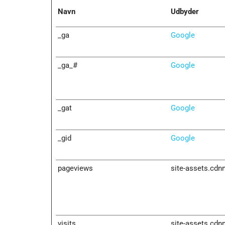
Navn
Udbyder
_ga
Google
_ga_#
Google
_gat
Google
_gid
Google
pageviews
site-assets.cd
visits
site-assets.cd