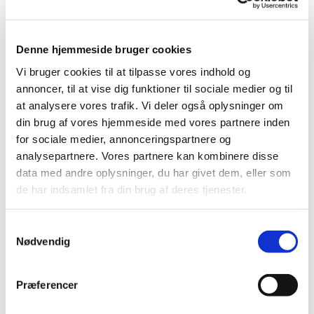
med en smule lysning. Resultatet afhænger dog helt af,
hvor mørke ens tænder er, og om misfarvningen skyldes,
f.eks rødvin, kaffe, the eller rygning.
Denne hjemmeside bruger cookies
Vi bruger cookies til at tilpasse vores indhold og
Hvordan foregår tandblegning?
annoncer, til at vise dig funktioner til sociale medier og til
at analysere vores trafik. Vi deler også oplysninger om
På Tandklinikken Brogade foretager vi klinikblegning,
din brug af vores hjemmeside med vores partnere inden
hvilket betyder, at patienten får bleget sine tænder i
for sociale medier, annonceringspartnere og
tandlægestolen. Den type blegning sikrer et bedre
resultat, da blegegelen er af højere koncentration.
analysepartnere. Vores partnere kan kombinere disse
data med andre oplysninger, du har givet dem, eller som
Efter en tandblegning kan man få midlertidig isninger i
de har indsamlet fra din brug af deres tjenester.
tænderne, hvilket dog normaliseres.
Samtykkevalg
Læs mere om tandblegning på
Tandlægeforeningens
Nødvendig
hjemmeside
Præferencer