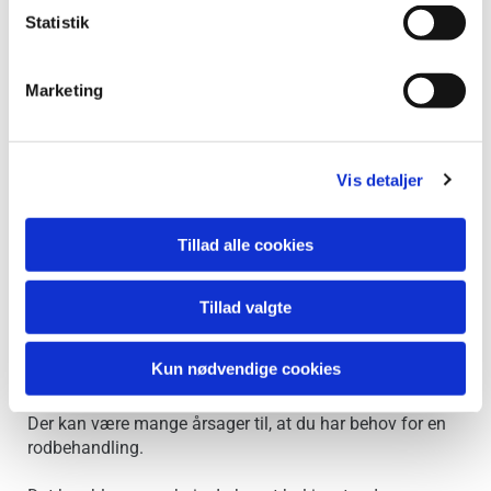
Statistik
Marketing
Vis detaljer
Tillad alle cookies
Tillad valgte
Rodbehandling af tand
Kun nødvendige cookies
Hvornår har man brug for en rodbehandling?
Der kan være mange årsager til, at du har behov for en
rodbehandling.