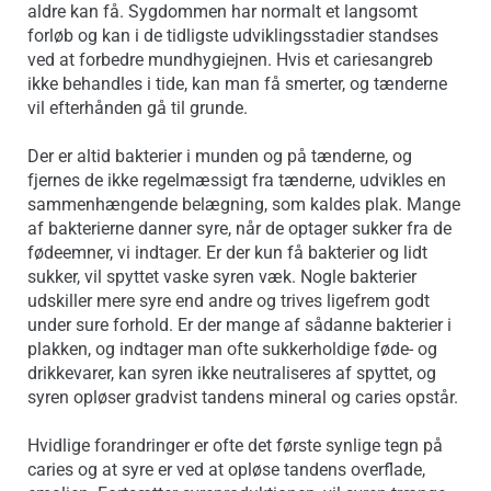
aldre kan få. Sygdommen har normalt et langsomt
forløb og kan i de tidligste udviklingsstadier standses
ved at forbedre mundhygiejnen. Hvis et cariesangreb
ikke behandles i tide, kan man få smerter, og tænderne
vil efterhånden gå til grunde.
Der er altid bakterier i munden og på tænderne, og
fjernes de ikke regelmæssigt fra tænderne, udvikles en
sammenhængende belægning, som kaldes plak. Mange
af bakterierne danner syre, når de optager sukker fra de
fødeemner, vi indtager. Er der kun få bakterier og lidt
sukker, vil spyttet vaske syren væk. Nogle bakterier
udskiller mere syre end andre og trives ligefrem godt
under sure forhold. Er der mange af sådanne bakterier i
plakken, og indtager man ofte sukkerholdige føde- og
drikkevarer, kan syren ikke neutraliseres af spyttet, og
syren opløser gradvist tandens mineral og caries opstår.
Hvidlige forandringer er ofte det første synlige tegn på
caries og at syre er ved at opløse tandens overflade,